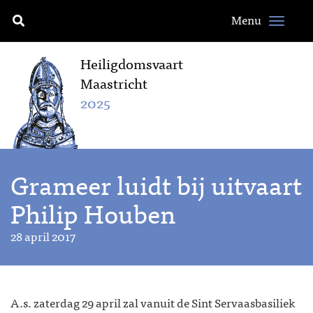
Menu
Heiligdomsvaart
Maastricht
2025
Grameer luidt bij uitvaart
Philip Houben
28 april 2017
A.s. zaterdag 29 april zal vanuit de Sint Servaasbasiliek