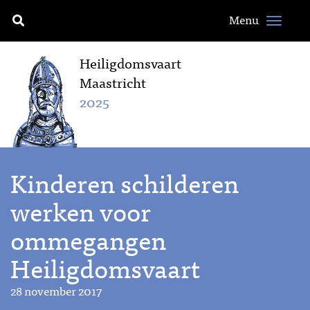
Menu
Heiligdomsvaart
Maastricht
2025
Kinderen schilderen
werken voor
ommegangen
Heiligdomsvaart
28 november 2017